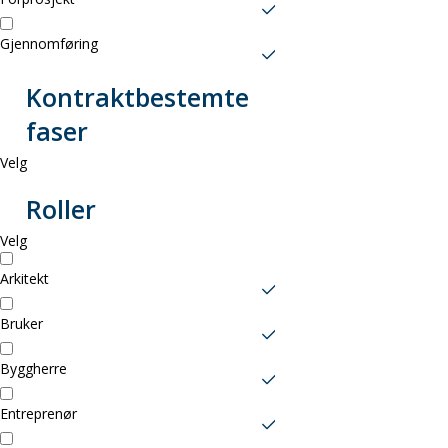
vises
Gjennomføring
oppgaver
tilhørende
Kontraktbestemte
Ved
valgt
faser
å
fase.
Velg
velge
Roller
Ved
kontraktsbeste
å
Velg
fase
velge
Arkitekt
vises
relevante
oppgaver
Bruker
roller
tilhørende
Byggherre
vises
valgt
oppgaver
Entreprenør
fase.