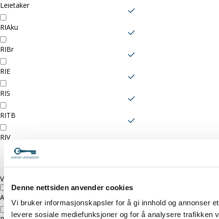
som
Leietaker
er
RIAku
relevant
for
RIBr
valgt
RIE
rolle.
RIS
RITB
RIV
Fagområder
Ved
å
Velg
Denne nettsiden anvender cookies
velge
AAK
Vi bruker informasjonskapsler for å gi innhold og annonser et 
relevante
levere sosiale mediefunksjoner og for å analysere trafikken v