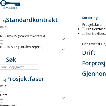
Filter
Oppga
Fjern alle filter
0
Sortering
Standardkontrakt
Velg
Prosjektfaser
relevant
Velg
Prosjektfase
Kontraktbes
standardkontrak
NS8405/15 (Standardkontrakt)
for
Oppgaver du legg
NS8407/17 (Totalentreprise)
Drift
ditt
Søk
Søk
prosjekt.
Forprosj
etter
Gjennom
oppgaver
Prosjektfaser
Ved
med
å
Velg
fritekst.
velge
Drift
prosjektfase
Forprosjekt