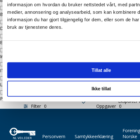
Brannalarm
informasjon om hvordan du bruker nettstedet vårt, med partn
fagområder
medier, annonsering og analysearbeid, som kan kombinere
Byggfag inkl. ventilasjon
vises
informasjon du har gjort tilgjengelig for dem, eller som de ha
oppgaver
bruk av tjenestene deres.
Dør, port, gitter
som
Elektro
er
Innbruddsalarm
relevant
for
ITV
Tillat alle
valgt
Lås og beslag
Ikke tillat
fagområde.
Porttelefon
Eksporter
Filter
0
Oppgaver
0
Forenin
Personvern
Samtykkeerklæring
Norske