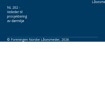
Låsesme
NL 202 -
Veileder til
prosjektering
av dørmiljø
© Foreningen Norske Låsesmeder, 2026.