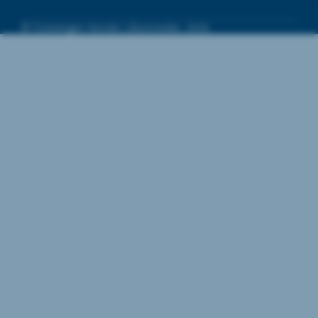
eierskap og kontroll over NL 202 –
Veileder til prosjektering av dørmiljø,
© Foreningen Norske Låsesmeder, 2026.
inkludert all programvare, teknologi,
innhold og andre ressurser som er en
del av verktøyet.
Bruk av innhold:
Ved å bruke NL 202 – Veileder til
prosjektering av dørmiljø, samtykker
du i å respektere opphavsretten til NL
og ikke kopiere, distribuere, endre
eller manipulere innholdet i verktøyet
til andre formål enn det verktøyet er
tiltenkt uten tillatelse fra NL.
Lisens:
NL gir deg en begrenset, ikke-
eksklusiv lisens til å bruke NL 202 –
Veileder til prosjektering av dørmiljø i