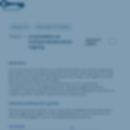
Versjon:1.0
Sist endret:27/11/2024
15.015
•
Utarbeidelse av
Oppgave
funksjonsbeskrivelse/-
fullført
tegning
Beskrivelse
En funksjonsbeskrivelse refererer til en detaljert beskrivelse av de ulike funksjonene og
egenskapene til låser, beslag og komponenter som benyttes i dørmiljøet. Beskrivelsen bør
gi en oversikt over hvordan lås- og beslagsystemet skal fungere, samt oppfylle spesifikke
behov eller krav beskrevet i denne veilederen.
Denne beskrivelsen er ofte en del av spesifikasjonene som blir utarbeidet før
installasjonen av låser, beslag og komponenter. Det hjelper byggeprosjektteamet,
arkitekter, entreprenører og andre interessenter med å forstå nøyaktig hva som kreves for
å oppfylle spesifikke sikkerhets- og funksjonskrav i døråpningene.
Relevante publikasjoner og kilder
Relevante publikasjoner og kilder som er relevant for å utarbeide funksjonsbeskrivelse/-
tegning, bygger på alle oppgaver for offentlige og pålagte krav, samt eier og bruker sine
ønsker. Se øvrige oppgaver i faser for forprosjekt og detaljprosjektering.
NL Låsesmed