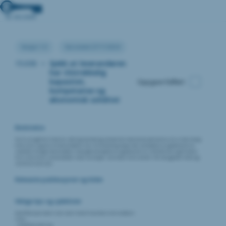
Versjon:1.0
Sist endret:27/11/2024
15.030
•
Sjekk at leverandøren
har tilstrekkelig
kapasitet,
Oppgave fullført
kompetanse og
økonomisk soliditet
Beskrivelse
For å unngå forsinkelser, dårlig kvalitet og sårbarhet med tanke på konkurser er det viktig
å forsikre seg om at leverandøren har tilstrekkelig kapasitet, kompetanse og økonomisk
soliditet. Å velge leverandører med god kompetanse og økonomisk soliditet kan også bidra
til å sikre at du samarbeider med selskaper som deler dine verdier når det gjelder etikk og
samfunnsansvar.
Relevante publikasjoner og kilder
Viktige tips og sjekklister
Kvalifikasjonsbevis kan være med å kvalitetssikre aktøren.
F.eks:
– Kredittvurdering