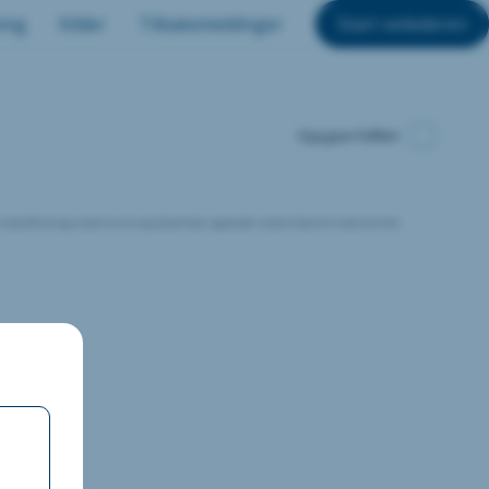
ing
Kilder
Tilbakemeldinger
Start veilederen
Oppgave fullført
entifisere og vurdere trusler og sårbarheter, og deretter utvikle tiltak for å redusere eller