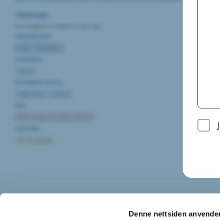
Tilknytninger
Denne oppgaven har følgende tilknytninger:
Standardkontrakt
NS8407/17 (Totalentreprise)
Prosjektfaser
Forprosjekt
Kontraktbestemte faser
Detaljprosjektering
Kontrahering
Roller
Arkitekt
Byggherre
Leietaker
RIBr
RIS
Fagområder
AAK
Lås og beslag
Denne nettsiden anvende