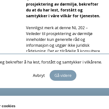
prosjektering av dørmiljø, bekrefter
Notater
du at du har lest, forstått og
samtykker i våre vilkår for tjenesten.
Vennligst merk at denne NL 202 –
Veileder til prosjektering av dørmiljø
inneholder kun generelle råd og
informasjon og utgjør ikke juridisk
rådgivning. Det er tilrådelig å konsultere
en juridisk ekspert på fagområdet i
Jeg bekrefter å ha lest, forstått og samtykker i vilkårene.
tilfeller som krever mer enn generelle råd
og informasjon.
Avbryt
Gå videre
Vilkår for bruk av NL 202 –
Veileder til prosjektering av
dørmiljø:
Eierskap: Foreningen Norske
r cookies