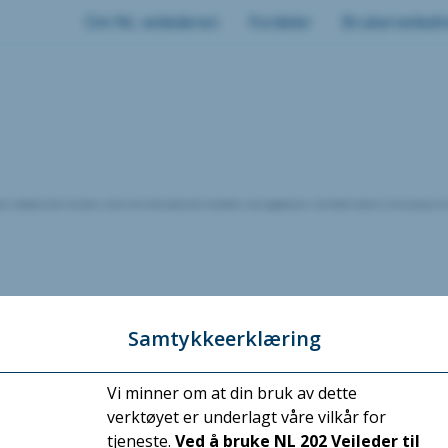
Om NL veilederen
Fordeler
Brukerveiledn
s beboere eller brukere, samt sensitive data eller eiendeler som oppbevares. Formålet med en slik analyse er å id
Samtykkeerklæring
Vi minner om at din bruk av dette
verktøyet er underlagt våre vilkår for
sikring mot uønskede villede handlinger som er i fokus, ikke typiske uønskede hendelser som brann e.l.
otensielle trusselaktører og at beboerne/brukerne er trygge.
tjeneste.
Ved å bruke NL 202 Veileder til
offentlige krav samt organisatoriske tiltak.