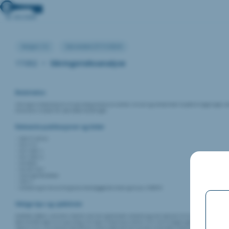
Versjon:1.0
Sist endret:27/11/2024
17.002
•
Sikringsrisikoanalyse
Beskrivelse
Sikringsrisikoanalyse er en grundig analyse av verdier, trusler og sårbarheter knyttet til bygningen, den
eliminere risikoen for uønskede handlinger.
Relevante publikasjoner og kilder
DIN TS 18194
FG-111:5
NS 11001-1
NS 11001-2
NS 5834
NS-EN 1627
Sikringshåndboka
TEK 17
Veiledning til forskrift og brannforebyggende tiltak og tilsyn, FOBTOT
Viktige tips og sjekklister
Arbeidet utføres sammen med de som eier og forvalter verdiene og som kjenner til trusselbilde. Det er 
Gjennomføringen av en grundig sikringsrisikoanalyse bidrar til å sikre at bygningen er beskyttet mot p
Typisk vil en slik analyse identifisere nivå av påkrevd eller ønsket innbruddssikkerhet, ivaretakelse av 