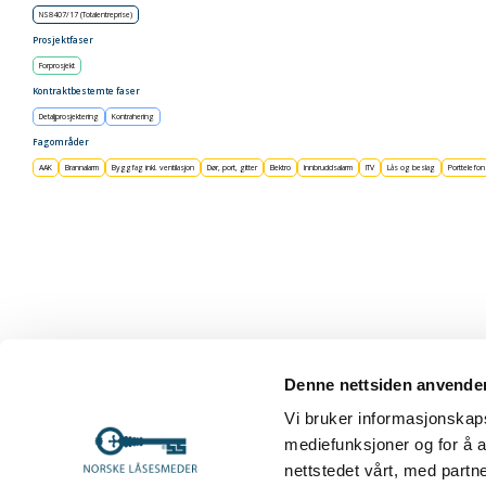
NS8407/17 (Totalentreprise)
Prosjektfaser
Forprosjekt
Kontraktbestemte faser
Detaljprosjektering
Kontrahering
Fagområder
AAK
Brannalarm
Byggfag inkl. ventilasjon
Dør, port, gitter
Elektro
Innbruddsalarm
ITV
Lås og beslag
Porttelefon
Denne nettsiden anvende
Vi bruker informasjonskapsl
mediefunksjoner og for å a
nettstedet vårt, med part