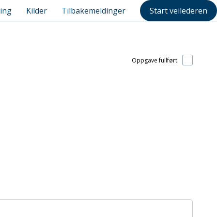
ing
Kilder
Tilbakemeldinger
Start veilederen
Oppgave fullført