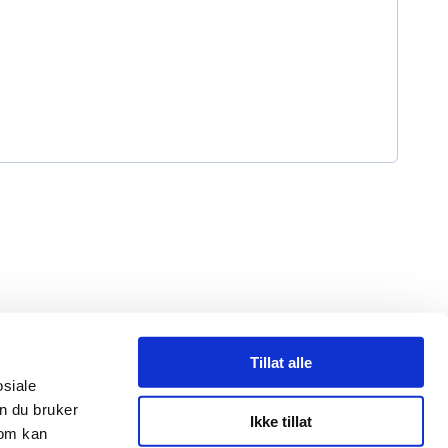
Tillat alle
osiale
n du bruker
tykkeerklæring
Foreningen Norske Låsesmeder
Ikke tillat
som kan