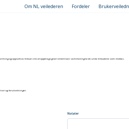
Om NL veilederen
Fordeler
Brukerveiledn
til utforming og oppsett av tilbud slik at oppdragsgiver enkelt kan sammenligne de ulike tilbudene som mottas.
lser og forutsetninger.
Notater