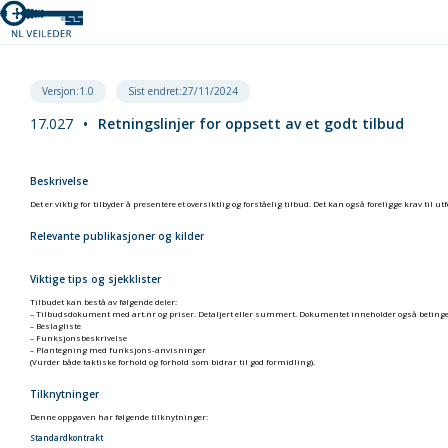
Versjon:1.0
Sist endret:27/11/2024
17.027
•
Retningslinjer for oppsett av et godt tilbud
Beskrivelse
Det er viktig for tilbyder å presentere et oversiktlig og forståelig tilbud. Det kan også foreligge krav 
Relevante publikasjoner og kilder
Viktige tips og sjekklister
Tilbudet kan bestå av følgende deler:
– Tilbudsdokument med art.nr og priser. Detaljert eller summert. Dokumentet inneholder også betinge
– Beslagliste
– Funksjonsbeskrivelse
– Plantegning med funksjons-anvisninger
(Vurder både taktiske forhold og forhold som bidrar til god formidling).
Tilknytninger
Denne oppgaven har følgende tilknytninger:
Standardkontrakt