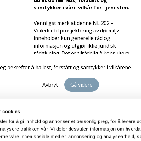
du at du har lest, forstått og
samtykker i våre vilkår for tjenesten.
Vennligst merk at denne NL 202 –
Veileder til prosjektering av dørmiljø
inneholder kun generelle råd og
informasjon og utgjør ikke juridisk
rådgivning. Det er tilrådelig å konsultere
en juridisk ekspert på fagområdet i
Jeg bekrefter å ha lest, forstått og samtykker i vilkårene.
tilfeller som krever mer enn generelle råd
og informasjon.
Avbryt
Gå videre
Vilkår for bruk av NL 202 –
Veileder til prosjektering av
dørmiljø:
r cookies
er for å gi innhold og annonser et personlig preg, for å levere s
Eierskap: Foreningen Norske
nalysere trafikken vår. Vi deler dessuten informasjon om hvorda
Personvern
Sam
Låsesmeder (NL) beholder fullt eierskap
nerne våre innen sosiale medier, annonsering og analysearbeid, 
og kontroll over NL 202 – Veileder til