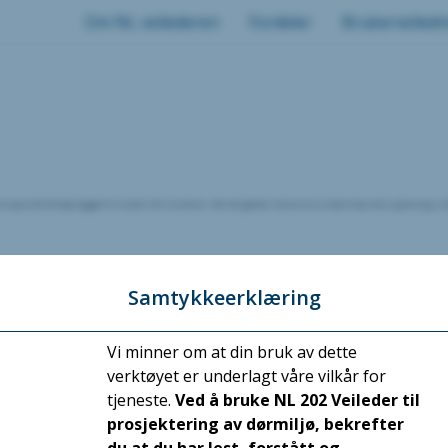
Om NL veilederen
Fordeler
Brukerveiledn
ng av det ferdige bygget til kunden eller brukeren. Når det gjelder leveransen av dørmiljø, låser og beslag, er d
Samtykkeerklæring
Vi minner om at din bruk av dette
verktøyet er underlagt våre vilkår for
tjeneste.
Ved å bruke NL 202 Veileder til
Notater
prosjektering av dørmiljø, bekrefter