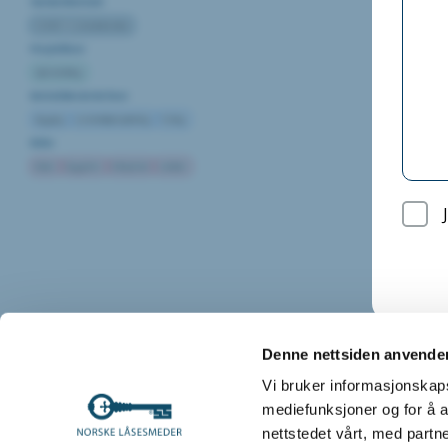
Standardkontrakt
NS8405/15 (Standardkontrakt)
Prosjektfaser
Gjennomføring
Kontraktbestemte faser
Bygging
Leverandørprosjektering
Testing
Roller
Bruker
Byggherre
Entreprenør
Leietaker
Denne nettsiden anvende
Vi bruker informasjonskapsl
mediefunksjoner og for å a
nettstedet vårt, med part