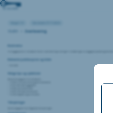
Versjon:1.0
Sist endret:27/11/2024
15.051
•
Overlevering
Beskrivelse
I en byggeprosess innebærer fasen «overlevering» vanligvis sluttføringen av byggeprosjektet og overleveri
Relevante publikasjoner og kilder
NS 6450
Viktige tips og sjekklister
Relevante oppgaver fra veilederen
15.046 Funksjonstesting (fullskalatest)
15.047 Rent tørt bygg (RIF)
15.048 Servicekontrakt
15.049 FDV dokumentasjon
15-050 Opplæring av brukere
Tilknytninger
Denne oppgaven har følgende tilknytninger: