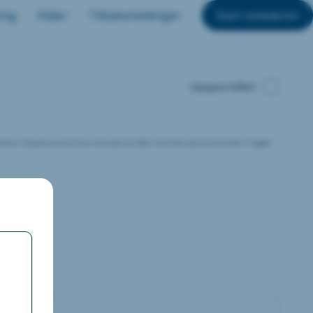
ing
Kilder
Tilbakemeldinger
Start veilederen
Oppgave fullført
ette en viktig del av denne fasen, da det påvirker både sikkerheten og funksjonaliteten til bygget.