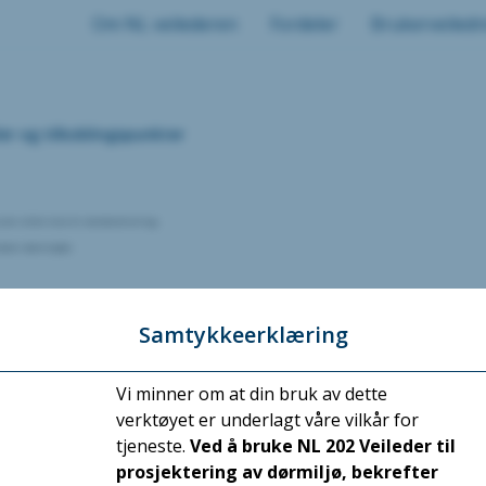
Om NL veilederen
Fordeler
Brukerveiledn
er og tilkoblingspunkter
om stiller krav til standardisering.
beid i dørmiljøet.
Samtykkeerklæring
Vi minner om at din bruk av dette
verktøyet er underlagt våre vilkår for
r og systemer kan/skal kodes for å oppnå gjenkjennelighet, gjenfinning og identifikasjon i digitale modeller o
tjeneste.
Ved å bruke NL 202 Veileder til
prosjektering av dørmiljø, bekrefter
ngslinjer for installasjon, merking og tilkobling av deres produkter. Dette kan være verdifulle ressurser for å