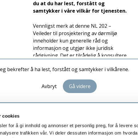
du at du har lest, forstått og
Notater
samtykker i våre vilkår for tjenesten.
Vennligst merk at denne NL 202 –
Veileder til prosjektering av dørmiljø
inneholder kun generelle råd og
informasjon og utgjør ikke juridisk
rådgivning. Det er tilrådelig å konsultere
en juridisk ekspert på fagområdet i
Jeg bekrefter å ha lest, forstått og samtykker i vilkårene.
tilfeller som krever mer enn generelle råd
og informasjon.
Avbryt
Gå videre
Vilkår for bruk av NL 202 –
Veileder til prosjektering av
dørmiljø:
r cookies
Eierskap: Foreningen Norske
er for å gi innhold og annonser et personlig preg, for å levere s
Låsesmeder (NL) beholder fullt eierskap
nalysere trafikken vår. Vi deler dessuten informasjon om hvorda
Personvern
Sam