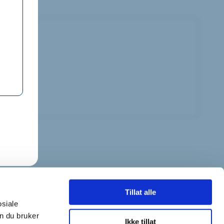
Tillat alle
osiale
n du bruker
tykkeerklæring
Foreningen Norske Låsesmeder
Ikke tillat