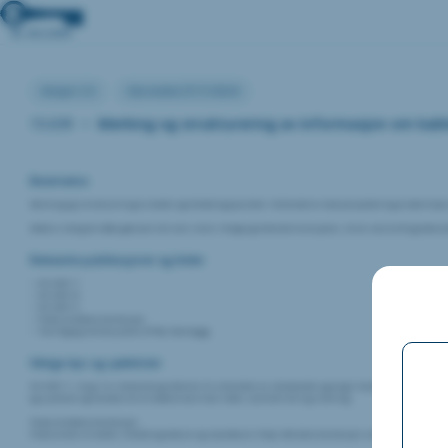
Versjon:1.0
Sist endret:27/11/2024
15.039
•
Merking og strukturering av informasjon om kabl
Beskrivelse
Merking og strukturering av kabler og tilkoblingspunkter i forbindelse med prosjektering av dørmiljø s
Dette er viktig for både god oversikt som sikrer riktige og tiltenkte funksjoner, så vel som drift og etterar
Relevante publikasjoner og kilder
NS 3457-7
NS 3457-8
NS 3457-9
Produsentdokumentasjon
Tverrfaglig merkesystem (TFM); Statsbygg
Viktige tips og sjekklister
NS 3457-7, -8 og -9 er relevante og refererer til ulike deler av standarden og angir hvordan komponente
og systemer og hvordan disse kodene kan/skal settes sammen for å gi mening.
Produsentdokumentasjon:
Produsenter av kabler, tilkoblingsbokser og styrebokser tilbyr ofte dokumentasjon som inkluderer retni