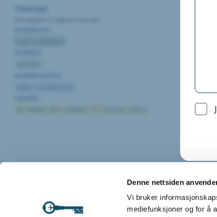
Tilknytninger
Denne oppgaven har følgende tilknytninger:
Standardkontrakt
NS8405/15 (Standardkontrakt)
Prosjektfaser
Gjennomføring
Kontraktbestemte faser
Bygging
Leverandørprosjektering
Fagområder
AAK
Brannalarm
Elektro
Innbruddsalarm
ITV
Lås og beslag
Porttelefon
Denne nettsiden anvende
Vi bruker informasjonskapsl
mediefunksjoner og for å a