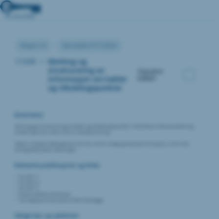
Versjon:1.0
Sist endret:27/11/2024
17.039
•
Merking og
strukturering av
Oppgave
informasjon om kabler
fullført
og tilkoblingspunkter
Beskrivelse
Merking og strukturering av kabler og tilkoblingspunkter i forbindelse med prosjektering
av dørmiljø som stiller krav til standardisering.
Dette er viktig for både god oversikt som sikrer riktige og tiltenkte funksjoner, så vel som
drift og etterarbeid i dørmiljøet.
Relevante publikasjoner og kilder
NS 3457-7
NS 3457-8
NS 3457-9
Produsentdokumentasjon
Tverrfaglig merkesystem (TFM); Statsbygg
Viktige tips og sjekklister