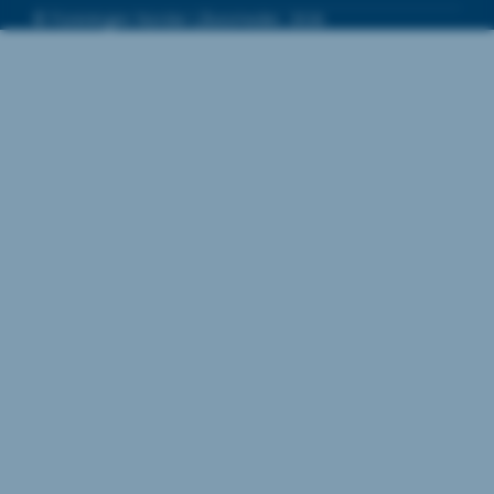
Veileder til prosjektering av dørmiljø,
© Foreningen Norske Låsesmeder, 2026.
inkludert all programvare, teknologi,
innhold og andre ressurser som er en
del av verktøyet.
Bruk av innhold:
Ved å bruke NL 202 – Veileder til
prosjektering av dørmiljø, samtykker
du i å respektere opphavsretten til NL
og ikke kopiere, distribuere, endre
eller manipulere innholdet i verktøyet
til andre formål enn det verktøyet er
tiltenkt uten tillatelse fra NL.
Lisens:
NL gir deg en begrenset, ikke-
eksklusiv lisens til å bruke NL 202 –
Veileder til prosjektering av dørmiljø i
samsvar med disse vilkårene og for