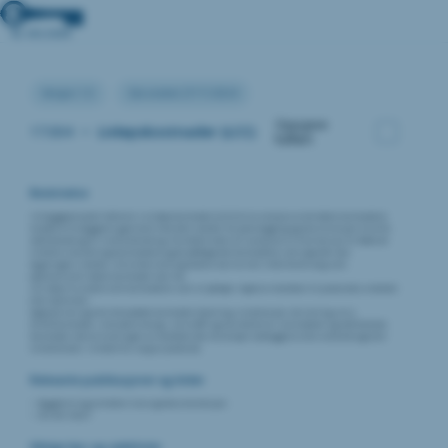
Versjon:1.0
Sist endret:27/11/2024
Oppgave
17.004
•
Livløpskostnader (LCC)
fullført
Beskrivelse
I et byggeprosjekt refererer Livsløpskostnader (LCC) til en analyse av de totale kostnadene
knyttet til et byggverk gjennom hele dets levetid, fra planlegging og konstruksjon til drift,
vedlikehold og til slutt avhending. Formålet med LCC-analysen er å ta hensyn til både de
initielle investeringskostnadene og de påfølgende kostnadene som oppstår over
bygningens levetid, slik at beslutningstakere kan ta mer informerte valg som
optimaliserer totale kostnader over tid.
LCC betyr å vurdere alle kostnadene som vil påløpe i løpet av levetiden til produktet, arbeidet
eller tjenesten:
Kjøpsprisen og alle tilknyttede kostnader (levering, installasjon, forsikring, osv.).
Driftskostnader, inkludert energi-, drivstoff- og vannforbruk, reservedeler og vedlikehold.
Kostnader ved avslutningen av levetiden (for eksempel nedleggelse eller avhending) eller
restverdi (dvs. inntekt fra salg av produkt).
Relevante publikasjoner og kilder
Byggherre og arkitekts krav og dokumentasjon
NS-EN 16627
Viktige tips og sjekklister