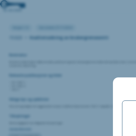
Versjon:1.0
Sist endret:27/11/2024
15.023
•
Kvalitetssikring av brukergrensesnitt
Beskrivelse
Brukere av dørmiljø er både ansatte, publikum og eiere. Brukergrensesnittet må kvalitetssikres slik at 
universell utforming.
Relevante publikasjoner og kilder
NS 11001-1
NS 11001-2
TEK 17
Viktige tips og sjekklister
Plasseringshøyder for veggmontert utstyr er definert blant annet i TEK 17, Kapittel 12 Planløsning og by
Tilknytninger
Denne oppgaven har følgende tilknytninger:
Standardkontrakt