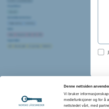
NS8405/15 (Standardkontrakt)
Prosjektfaser
Forprosjekt
Kontraktbestemte faser
Detaljprosjektering
Kontrahering
Roller
Arkitekt
Entreprenør
RIBr
RIE
RITB
Fagområder
AAK
Dør, port, gitter
Lås og beslag
Porttelefon
Denne nettsiden anvende
Vi bruker informasjonskapsl
mediefunksjoner og for å a
nettstedet vårt, med part