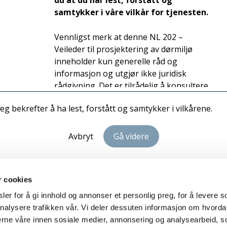
du at du har lest, forstått og
samtykker i våre vilkår for tjenesten.
Vennligst merk at denne NL 202 –
Veileder til prosjektering av dørmiljø
inneholder kun generelle råd og
informasjon og utgjør ikke juridisk
rådgivning. Det er tilrådelig å konsultere
en juridisk ekspert på fagområdet i
Jeg bekrefter å ha lest, forstått og samtykker i vilkårene.
tilfeller som krever mer enn generelle råd
og informasjon.
Avbryt
Gå videre
Vilkår for bruk av NL 202 –
Veileder til prosjektering av
dørmiljø:
r cookies
er for å gi innhold og annonser et personlig preg, for å levere s
Eierskap: Foreningen Norske
nalysere trafikken vår. Vi deler dessuten informasjon om hvorda
Personvern
Sam
Låsesmeder (NL) beholder fullt eierskap
nerne våre innen sosiale medier, annonsering og analysearbeid, 
og kontroll over NL 202 – Veileder til