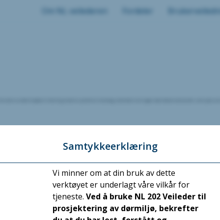
Om NL veilederen
Fordeler
Brukerveiledn
bruken av dørmiljøet er forenlig med en praktisk hverdag. Kvalitetssikringen bør dekke elementer som plassering
Samtykkeerklæring
Vi minner om at din bruk av dette
gningsdeler i byggverk. Se § 12-18. Skilt, styrings- og betjeningspanel, håndtak, armaturer og lignende og § 12-
verktøyet er underlagt våre vilkår for
Notater
tjeneste.
Ved å bruke NL 202 Veileder til
prosjektering av dørmiljø, bekrefter