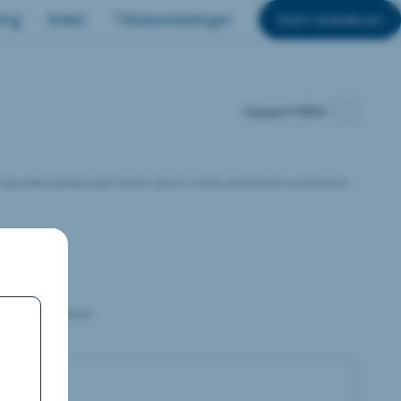
ing
Kilder
Tilbakemeldinger
Start veilederen
Oppgave fullført
 av betjeningsorganer og at enhetene i seg selv er intuitive. Dette punktet er nært beslektet til
13. Dør, port og lignende.