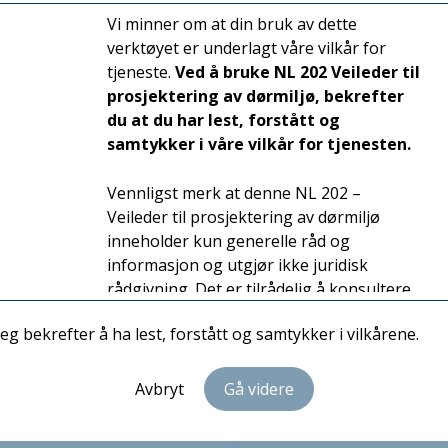
Vi minner om at din bruk av dette
verktøyet er underlagt våre vilkår for
tjeneste.
Ved å bruke NL 202 Veileder til
prosjektering av dørmiljø, bekrefter
du at du har lest, forstått og
samtykker i våre vilkår for tjenesten.
tte standarder for bygging av ekomnett. Nkom fører tilsyn med at kravene overholdes. På Nasjonakl kommunikas
lkninger som du ikke finner direkte i lovverket eller standarder.
Vennligst merk at denne NL 202 –
Veileder til prosjektering av dørmiljø
Notater
inneholder kun generelle råd og
informasjon og utgjør ikke juridisk
rådgivning. Det er tilrådelig å konsultere
en juridisk ekspert på fagområdet i
Jeg bekrefter å ha lest, forstått og samtykker i vilkårene.
tilfeller som krever mer enn generelle råd
og informasjon.
Avbryt
Gå videre
Vilkår for bruk av NL 202 –
Veileder til prosjektering av