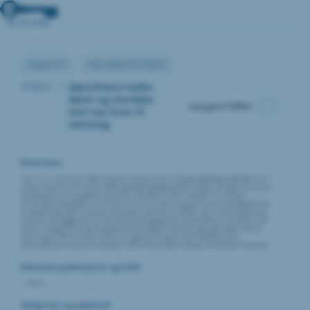
Versjon:1.0
Sist endret:27/11/2024
17.011
•
Identifisere hvilke
dører og områder
Oppgave fullført
som har krav til
rømning
Beskrivelse
TEK 17 §11-14, punkt 1: Rømningsvei skal på en oversiktlig og lettfattelig måte føre til et
sikkert sted. Den skal ha tilstrekkelig bredde og høyde og være utført som egen branncelle
tilrettelagt for rask og effektiv rømning. I henhold til TEK 17 kapittel 11, skal dør i
rømningsvei prosjekteres slik at den sikrer rask rømning og slik at det ikke oppstår fare
for oppstuving. Døren skal være lett å åpne uten bruk av nøkkel. Dør til rømningsvei kan
være låst når byggverket har brannalarmanlegg og låsesystemet åpnes automatisk ved
alarm. I tillegg må det være tydelig merket knapp for manuell åpning av døren. Dør til
rømningsvei må ha et låsesystem som gjør det mulig å vende tilbake dersom
rømningsveien skulle være blokkert, med mindre andre tiltak gir tilsvarende sikkerhet.
Relevante publikasjoner og kilder
TEK 17
Viktige tips og sjekklister