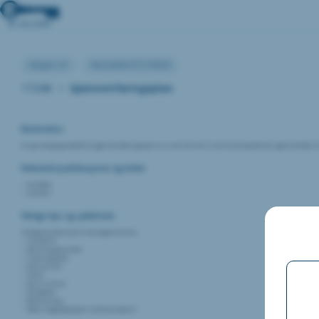
Versjon:1.0
Sist endret:27/11/2024
17.040
•
Gjennomføringsplan
Beskrivelse
En grundig og veldefinert gjennomføringsplan er essensiell for å sikre at prosjektet blir gjennomført i
Relevante publikasjoner og kilder
NS 8405
NS 8415
Viktige tips og sjekklister
Viktige punkter (men ikke begrenset til):
Fremdrift
Bestillingspunkter
Leveringsplan
Grensesnitt
Hvem
Ressursbruk
Milepæler
Bemanning
Dører tilgjengelig for montasje og test