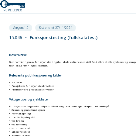
Versjon:1.0
Sist endret:27/11/2024
15.046
•
Funksjonstesting (fullskalatest)
Beskrivelse
Gjennomføringen av funksjonstesting (fullskalatest) er essensiell for å sikre at alle systemer og kompon
teknikk og rømningssikkerhet.
Relevante publikasjoner og kilder
NS 6450
Prosjektets funksjonsbeskrivelser
Produsenters produktbeskrivelser
Viktige tips og sjekklister
Funksjonstesting av dørmiljøets tiltenkte og beskrevne egenskaper med tanke på:
Grunnleggende funksjoner
normal åpning
utenfor åpningstid
ved brann
ved rømning
ved strømbrudd
Sikkerhetsnivå
Rømningskrav