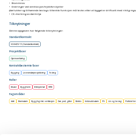
Brannkrav
Endringer ved ventilasjon/trykkforskjeller
(dørlukker og tilhørende beslags tiltenkte funksjon må testes etter at bygget er driftsatt med riktig regu
CE-merking av dørmiljø
Tilknytninger
Denne oppgaven har følgende tilknytninger:
Standardkontrakt
NS8405/15 (Standardkontrakt)
Prosjektfaser
Gjennomføring
Kontraktbestemte faser
Bygging
Leverandørprosjektering
Testing
Roller
Bruker
Byggherre
Entreprenør
RITB
Fagområder
AAK
Brannalarm
Byggfag inkl. ventilasjon
Dør, port, gitter
Elektro
Innbruddsalarm
ITV
Lås og beslag
Porttelefon