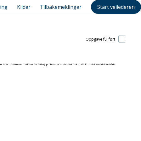
ing
Kilder
Tilbakemeldinger
Start veilederen
Oppgave fullført
ar til å minimere risikoen for feil og problemer under faktisk drift. Punktet kan dekke både