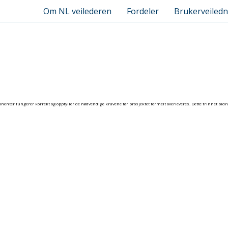
Om NL veilederen
Fordeler
Brukerveiledn
enter fungerer korrekt og oppfyller de nødvendige kravene før prosjektet formelt overleveres. Dette trinnet bidr