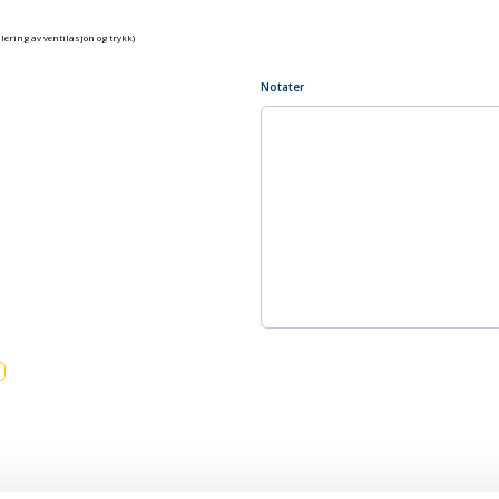
lering av ventilasjon og trykk)
Notater