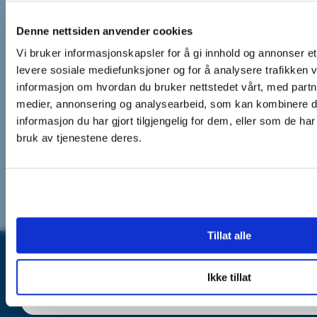
Drift
Vi minner om at din bruk av dette
Kontraktbestemte faser
Denne nettsiden anvender cookies
verktøyet er underlagt våre vilkår for
Bygging
Testing
tjeneste.
Ved å bruke NL 202
Vi bruker informasjonskapsler for å gi innhold og annonser et 
Veileder til prosjektering av
Roller
levere sosiale mediefunksjoner og for å analysere trafikken v
dørmiljø, bekrefter du at du har
Bruker
Byggherre
Entreprenør
lest, forstått og samtykker i
informasjon om hvordan du bruker nettstedet vårt, med partn
Fagområder
våre vilkår for tjenesten.
medier, annonsering og analysearbeid, som kan kombinere
AAK
Brannalarm
Byggfag inkl. ventilasjon
informasjon du har gjort tilgjengelig for dem, eller som de ha
Dør, port, gitter
Elektro
Innbruddsalarm
ITV
Vennligst merk at denne NL 202 –
Lås og beslag
Porttelefon
bruk av tjenestene deres.
Veileder til prosjektering av dørmiljø
inneholder kun generelle råd og
informasjon og utgjør ikke juridisk
rådgivning. Det er tilrådelig å
konsultere en juridisk ekspert på
fagområdet i tilfeller som krever mer
enn generelle råd og informasjon.
Tillat alle
Jeg bekrefter å ha lest, forstått og samtykker i vilkåre
Vilkår for bruk av NL 202
– Veileder til
Ikke tillat
Avbryt
Gå videre
Forenin
prosjektering av
Personvern
Samtykkeerklæring
Norske
Låsesme
dørmiljø: