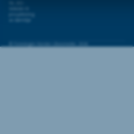
NL 202 -
Veileder til
Eierskap: Foreningen Norske
prosjektering
Låsesmeder (NL) beholder fullt
av dørmiljø
eierskap og kontroll over NL 202 –
Veileder til prosjektering av dørmiljø,
inkludert all programvare, teknologi,
innhold og andre ressurser som er en
© Foreningen Norske Låsesmeder, 2026.
del av verktøyet.
Bruk av innhold:
Ved å bruke NL 202 – Veileder til
prosjektering av dørmiljø, samtykker
du i å respektere opphavsretten til NL
og ikke kopiere, distribuere, endre
eller manipulere innholdet i verktøyet
til andre formål enn det verktøyet er
tiltenkt uten tillatelse fra NL.
Lisens: