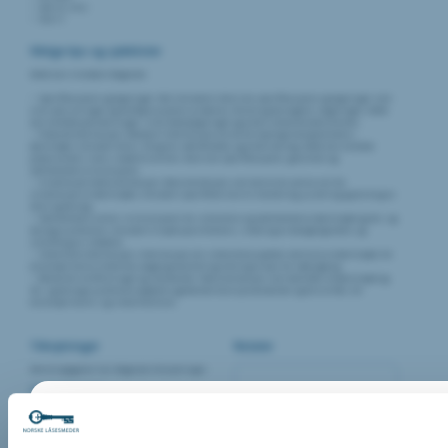
SAK 10, § 8.2
TEK 17
Viktige tips og sjekklister
Dette kan innebære følgende:
Spesifikasjoner og tegninger: Det inkluderer tekniske spesifikasjoner og tegninger som
viser plasseringen og konfigurasjonen av dørene, låsene og beslagene i bygningen. Dette
kan omfatte planløsninger, snitt, detaljtegninger og andre relevante dokumenter.
Produktinformasjon: Detaljert informasjon om de forskjellige komponentene i
dørmiljøet, inkludert låser, hengsler, dørhåndtak, og andre beslag. Dette kan omfatte
produsentens navn, modellnummer, tekniske spesifikasjoner, garantier og
vedlikeholdsinstruksjoner.
Installasjonsdokumentasjon: Dokumentasjon som beskriver prosessen for
installasjon av dørmiljøet, inkludert spesifikke krav til montering, justering og testing av
låser og beslag.
Vedlikeholdsrutiner: Instruksjoner for rutinemessig vedlikehold av dørmiljøet og lås- og
beslagssystemene, inkludert inspeksjonsfrekvens, smøring av bevegelige deler, og
utskifting av slitedeler.
Sikkerhetsinformasjon: Informasjon om sikkerhetsaspekter ved bruk av dørmiljøet, for
eksempel brannsikkerhet, adgangskontroll og retningslinjer for nødutgang.
Relevante sertifiseringer og standarder: Dokumentasjon som bekrefter at dørmiljøet og
lås- og beslagssystemene oppfyller gjeldende bransjestandarder og forskrifter, for
eksempel brann- og sikkerhetskrav.
Tilknytninger
Notater
Denne oppgaven har følgende tilknytninger:
Standardkontrakt
NS8407/17 (Totalentreprise)
Samtykkeerklæring
Prosjektfaser