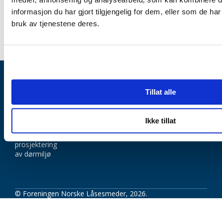
informasjon du har gjort tilgjengelig for dem, eller som de ha
bruk av tjenestene deres.
Tillat alle
Forenin
Personvern
Samtykkeerklæring
Norske
Låsesme
Ikke tillat
NL 202 -
Veileder til
prosjektering
av dørmiljø
© Foreningen Norske Låsesmeder, 2026.