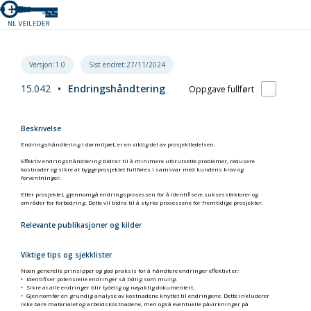
Versjon:1.0
Sist endret:27/11/2024
15.042
•
Endringshåndtering
Oppgave fullført
Beskrivelse
Endringshåndtering i dørmiljøet, er en viktig del av prosjektledelsen.
Effektiv endringshåndtering bidrar til å minimere uforutsette problemer, redusere
kostnader og sikre at byggeprosjektet fullføres i samsvar med kundens krav og
forventninger.
Etter prosjektet, gjennomgå endringsprosessen for å identifisere suksessfaktorer og
områder for forbedring. Dette vil bidra til å styrke prosessene for fremtidige prosjekter.
Relevante publikasjoner og kilder
Viktige tips og sjekklister
Noen generelle prinsipper og god praksis for å håndtere endringer effektivt er:
Identifiser potensielle endringer så tidlig som mulig.
Sikre at alle endringer blir tydelig og nøyaktig dokumentert.
Gjennomfør en grundig analyse av kostnadene knyttet til endringene. Dette inkluderer
ikke bare materialet og arbeidskostnadene, men også eventuelle påvirkninger på